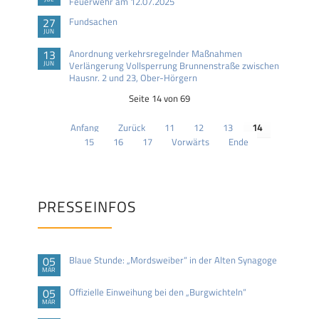
Feuerwehr am 12.07.2025
27
Fundsachen
JUN
13
Anordnung verkehrsregelnder Maßnahmen
JUN
Verlängerung Vollsperrung Brunnenstraße zwischen
Hausnr. 2 und 23, Ober-Hörgern
Seite 14 von 69
Anfang
Zurück
11
12
13
14
15
16
17
Vorwärts
Ende
PRESSEINFOS
05
Blaue Stunde: „Mordsweiber“ in der Alten Synagoge
MÄR
05
Offizielle Einweihung bei den „Burgwichteln“
MÄR