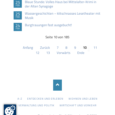
25
Blaue Stunde: Volles Haus bei Mittelalter-Krimi in
FEB
der Alten Synagoge
25
Wassergeschichten – klitschnasses Lesetheater mit
FEB
Musik
24
Burgtrauungen fast ausgebucht!
FEB
Seite 10 von 185
Anfang
Zurück
7
8
9
10
11
12
13
Vorwärts
Ende
NAVIGATION
A-Z
ENTDECKEN UND ERLEBEN
WOHNEN UND LEBEN
ÜBERSPRINGEN
VERWALTUNG UND POLITIK
WIRTSCHAFT UND VERKEHR