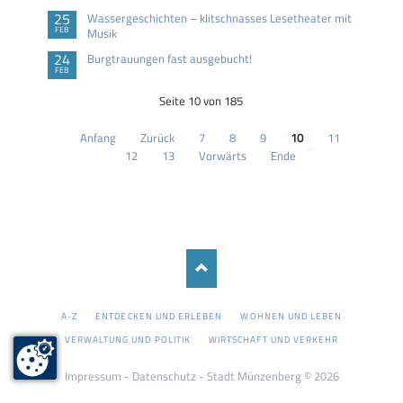
25
Wassergeschichten – klitschnasses Lesetheater mit
FEB
Musik
24
Burgtrauungen fast ausgebucht!
FEB
Seite 10 von 185
Anfang
Zurück
7
8
9
10
11
12
13
Vorwärts
Ende
NAVIGATION
A-Z
ENTDECKEN UND ERLEBEN
WOHNEN UND LEBEN
ÜBERSPRINGEN
VERWALTUNG UND POLITIK
WIRTSCHAFT UND VERKEHR
Impressum
-
Datenschutz
- Stadt Münzenberg © 2026