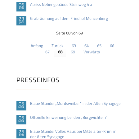
06
Abriss Nebengebäude Steinweg 4 a
FEB
23
Grabräumung auf dem Friedhof Münzenberg
JAN
Seite 68 von 69
Anfang
Zurück
63
64
65
66
67
68
69
Vorwärts
PRESSEINFOS
05
Blaue Stunde: „Mordsweiber“ in der Alten Synagoge
MÄR
05
Offizielle Einweihung bei den „Burgwichteln“
MÄR
25
Blaue Stunde: Volles Haus bei Mittelalter-Krimi in
FEB
der Alten Synagoge