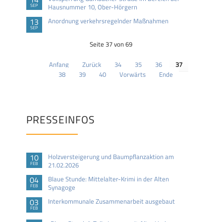
SEP
Hausnummer 10, Ober-Hörgern
13
Anordnung verkehrsregelnder Maßnahmen
SEP
Seite 37 von 69
Anfang
Zurück
34
35
36
37
38
39
40
Vorwärts
Ende
PRESSEINFOS
10
Holzversteigerung und Baumpflanzaktion am
FEB
21.02.2026
04
Blaue Stunde: Mittelalter-Krimi in der Alten
FEB
Synagoge
03
Interkommunale Zusammenarbeit ausgebaut
FEB