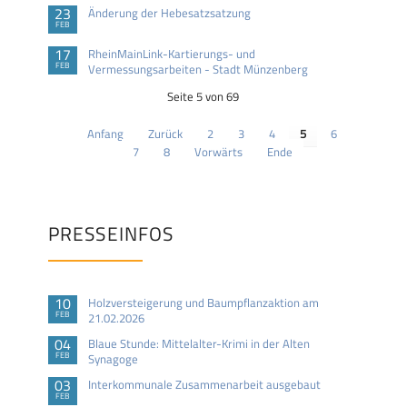
23
Änderung der Hebesatzsatzung
FEB
17
RheinMainLink-Kartierungs- und
FEB
Vermessungsarbeiten - Stadt Münzenberg
Seite 5 von 69
Anfang
Zurück
2
3
4
5
6
7
8
Vorwärts
Ende
PRESSEINFOS
10
Holzversteigerung und Baumpflanzaktion am
FEB
21.02.2026
04
Blaue Stunde: Mittelalter-Krimi in der Alten
FEB
Synagoge
03
Interkommunale Zusammenarbeit ausgebaut
FEB