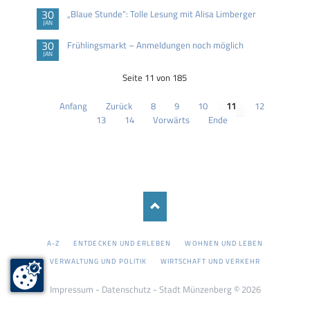
30
„Blaue Stunde“: Tolle Lesung mit Alisa Limberger
JAN
30
Frühlingsmarkt – Anmeldungen noch möglich
JAN
Seite 11 von 185
Anfang
Zurück
8
9
10
11
12
13
14
Vorwärts
Ende
NAVIGATION
A-Z
ENTDECKEN UND ERLEBEN
WOHNEN UND LEBEN
ÜBERSPRINGEN
VERWALTUNG UND POLITIK
WIRTSCHAFT UND VERKEHR
Impressum
-
Datenschutz
- Stadt Münzenberg © 2026