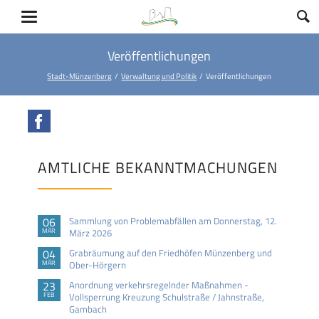
Veröffentlichungen
Stadt-Münzenberg
Verwaltung und Politik
Veröffentlichungen
Facebook
AMTLICHE BEKANNTMACHUNGEN
06
Sammlung von Problemabfällen am Donnerstag, 12.
MÄR
März 2026
04
Grabräumung auf den Friedhöfen Münzenberg und
MÄR
Ober-Hörgern
23
Anordnung verkehrsregelnder Maßnahmen -
FEB
Vollsperrung Kreuzung Schulstraße / Jahnstraße,
Gambach