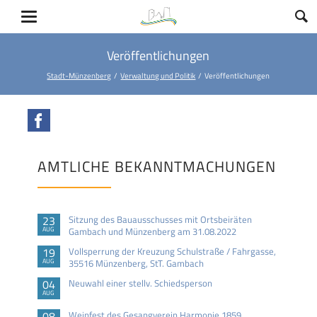
Veröffentlichungen
Stadt-Münzenberg
Verwaltung und Politik
Veröffentlichungen
Facebook
AMTLICHE BEKANNTMACHUNGEN
23
Sitzung des Bauausschusses mit Ortsbeiräten
AUG
Gambach und Münzenberg am 31.08.2022
19
Vollsperrung der Kreuzung Schulstraße / Fahrgasse,
AUG
35516 Münzenberg, StT. Gambach
04
Neuwahl einer stellv. Schiedsperson
AUG
08
Weinfest des Gesangverein Harmonie 1859