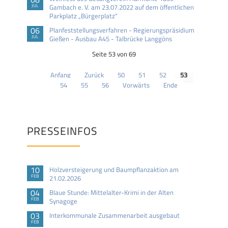
JUL
Gambach e. V. am 23.07.2022 auf dem öffentlichen
Parkplatz „Bürgerplatz“
06
Planfeststellungsverfahren - Regierungspräsidium
JUL
Gießen - Ausbau A45 - Talbrücke Langgöns
Seite 53 von 69
Anfang
Zurück
50
51
52
53
54
55
56
Vorwärts
Ende
PRESSEINFOS
10
Holzversteigerung und Baumpflanzaktion am
FEB
21.02.2026
04
Blaue Stunde: Mittelalter-Krimi in der Alten
FEB
Synagoge
03
Interkommunale Zusammenarbeit ausgebaut
FEB