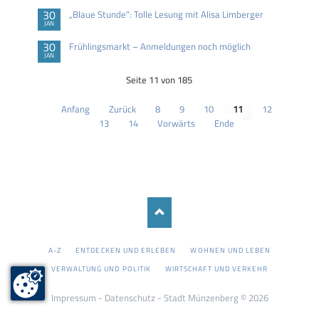
30
„Blaue Stunde“: Tolle Lesung mit Alisa Limberger
JAN
30
Frühlingsmarkt – Anmeldungen noch möglich
JAN
Seite 11 von 185
Anfang
Zurück
8
9
10
11
12
13
14
Vorwärts
Ende
NAVIGATION
A-Z
ENTDECKEN UND ERLEBEN
WOHNEN UND LEBEN
ÜBERSPRINGEN
VERWALTUNG UND POLITIK
WIRTSCHAFT UND VERKEHR
Impressum
-
Datenschutz
- Stadt Münzenberg © 2026