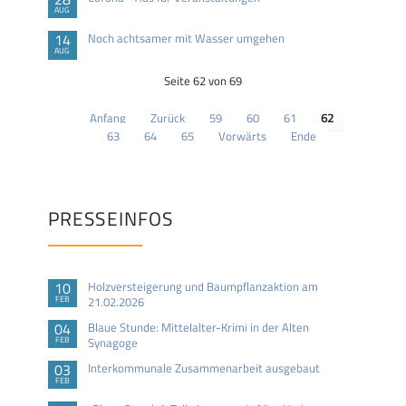
AUG
14
Noch achtsamer mit Wasser umgehen
AUG
Seite 62 von 69
Anfang
Zurück
59
60
61
62
63
64
65
Vorwärts
Ende
PRESSEINFOS
10
Holzversteigerung und Baumpflanzaktion am
FEB
21.02.2026
04
Blaue Stunde: Mittelalter-Krimi in der Alten
FEB
Synagoge
03
Interkommunale Zusammenarbeit ausgebaut
FEB