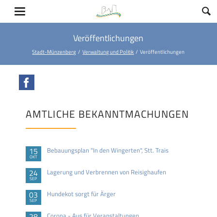
Veröffentlichungen
Stadt-Münzenberg
Verwaltung und Politik
Veröffentlichungen
Facebook
AMTLICHE BEKANNTMACHUNGEN
15
Bebauungsplan "In den Wingerten", Stt. Trais
OKT
24
Lagerung und Verbrennen von Reisighaufen
SEP
03
Hundekot sorgt für Ärger
SEP
28
Corona - Aus für Veranstaltungen