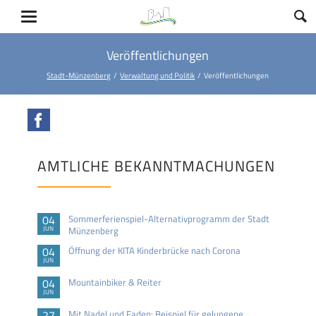
Veröffentlichungen
Stadt-Münzenberg
Verwaltung und Politik
Veröffentlichungen
Facebook
AMTLICHE BEKANNTMACHUNGEN
04
Sommerferienspiel-Alternativprogramm der Stadt
JUN
Münzenberg
04
Öffnung der KITA Kinderbrücke nach Corona
JUN
04
Mountainbiker & Reiter
JUN
27
Mit Nadel und Faden: Beispiel für gelungene