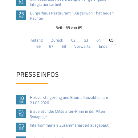
MAI
Integrationsarbeit
25
Bürgerhaus Restaurant "Bürgerwohl" hat neuen
MAI
Pächter
Seite 65 von 69
Anfang
Zurück
62
63
64
65
66
67
68
Vorwärts
Ende
PRESSEINFOS
10
Holzversteigerung und Baumpflanzaktion am
FEB
21.02.2026
04
Blaue Stunde: Mittelalter-Krimi in der Alten
FEB
Synagoge
03
Interkommunale Zusammenarbeit ausgebaut
FEB