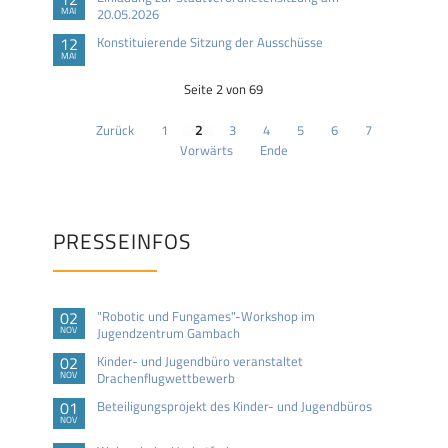
MAI
20.05.2026
12
Konstituierende Sitzung der Ausschüsse
MAI
Seite 2 von 69
Zurück
1
2
3
4
5
6
7
Vorwärts
Ende
PRESSEINFOS
02
"Robotic und Fungames"-Workshop im
NOV
Jugendzentrum Gambach
02
Kinder- und Jugendbüro veranstaltet
NOV
Drachenflugwettbewerb
01
Beteiligungsprojekt des Kinder- und Jugendbüros
NOV