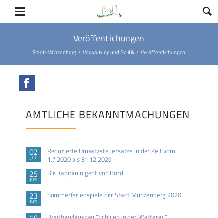
Veröffentlichungen
Stadt-Münzenberg
Verwaltung und Politik
Veröffentlichungen
Facebook
AMTLICHE BEKANNTMACHUNGEN
02
Reduzierte Umsatzsteuersätze in der Zeit vom
JUL
1.7.2020 bis 31.12.2020
25
Die Kapitänin geht von Bord
JUN
23
Sommerferienspiele der Stadt Münzenberg 2020
JUN
10
Breitbandausbau "Schulen in der Wetterau"