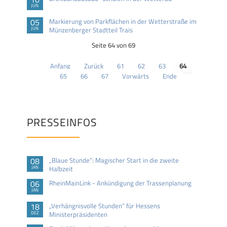
JUN
05
Markierung von Parkflächen in der Wetterstraße im
JUN
Münzenberger Stadtteil Trais
Seite 64 von 69
Anfang
Zurück
61
62
63
64
65
66
67
Vorwärts
Ende
PRESSEINFOS
08
„Blaue Stunde“: Magischer Start in die zweite
JAN
Halbzeit
06
RheinMainLink - Ankündigung der Trassenplanung
JAN
18
„Verhängnisvolle Stunden“ für Hessens
DEZ
Ministerpräsidenten