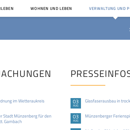
RLEBEN
WOHNEN UND LEBEN
VERWALTUNG UND PO
Kinder und Jugendliche
Bürgerservice von A bis
Mängelmelder
Miteinander leben
Vereine
Ämter und Ansprechpar
en
Bürger- und Kulturhäuser
Stellenausschreibungen
rg
Kirchengemeinden
MACHUNGEN
PRESSEINFO
Politische Gremien
dnung im Wetteraukreis
03
Glasfaserausbau in troc
AUG
r Stadt Münzenberg für den
03
Münzenberger Ferienspi
Stt. Gambach
AUG