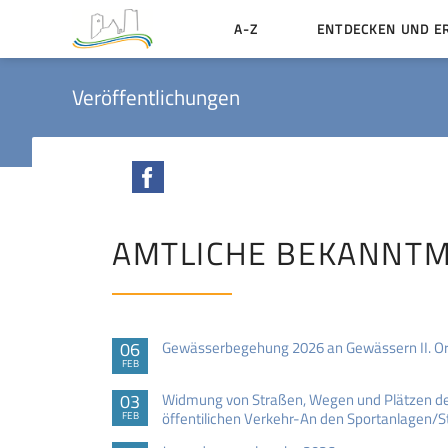
A-Z
ENTDECKEN UND E
Geschichte der Stadt
Veröffentlichungen
Sehenswertes
Aktiv erleben
Facebook
Essen und Übernacht
Heiraten in Münzenbe
AMTLICHE BEKANNT
06
Gewässerbegehung 2026 an Gewässern II. Or
FEB
03
Widmung von Straßen, Wegen und Plätzen de
öffentilichen Verkehr-An den Sportanlagen/
FEB