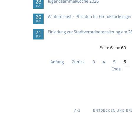
28
Jugendsammelwoche 2026
JAN
26
Winterdienst - Pflichten für Grundstückseig
JAN
21
Einladung zur Stadtverordnetensitzung am 2
JAN
Seite 6 von 69
Anfang
Zurück
3
4
5
6
Ende
NAVIGATION
A-Z
ENTDECKEN UND ER
ÜBERSPRINGEN