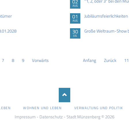
02
"1, 2, oder 3" bei den M
AUG
entümer
01
Jubiläumsfeierlichkeite
AUG
8.01.2028
30
Große Weltraum-Show be
JUL
7
8
9
Vorwärts
Anfang
Zurück
11
LEBEN
WOHNEN UND LEBEN
VERWALTUNG UND POLITIK
Impressum
-
Datenschutz
- Stadt Münzenberg © 2026