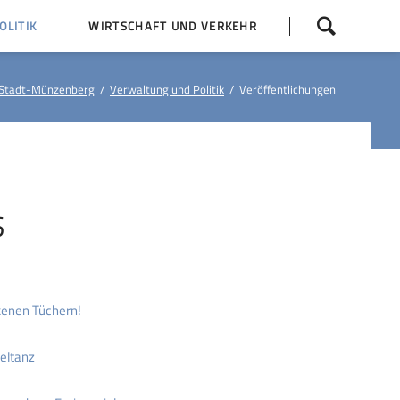
Navigation
LITIK
WIRTSCHAFT UND VERKEHR
überspringen
 Z
Dorfentwicklung (IKEK)
Stadt-Münzenberg
Verwaltung und Politik
Veröffentlichungen
Bauleitpläne
Baumaßnahmen
tner
Busfahrpläne
E-Ladesäule
S
kenen Tüchern!
eltanz