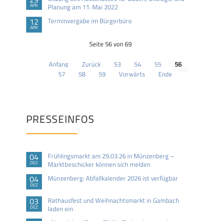
APR
Planung am 11. Mai 2022
12
Terminvergabe im Bürgerbüro
APR
Seite 56 von 69
Anfang
Zurück
53
54
55
56
57
58
59
Vorwärts
Ende
PRESSEINFOS
04
Frühlingsmarkt am 29.03.26 in Münzenberg –
DEZ
Marktbeschicker können sich melden
04
Münzenberg: Abfallkalender 2026 ist verfügbar
DEZ
03
Rathausfest und Weihnachtsmarkt in Gambach
DEZ
laden ein