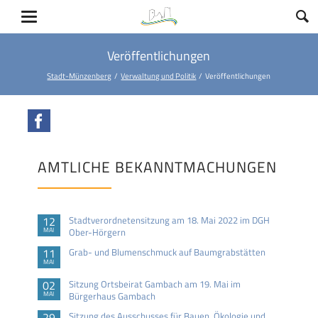
Veröffentlichungen
Stadt-Münzenberg
Verwaltung und Politik
Veröffentlichungen
Facebook
AMTLICHE BEKANNTMACHUNGEN
12
Stadtverordnetensitzung am 18. Mai 2022 im DGH
MAI
Ober-Hörgern
11
Grab- und Blumenschmuck auf Baumgrabstätten
MAI
02
Sitzung Ortsbeirat Gambach am 19. Mai im
MAI
Bürgerhaus Gambach
29
Sitzung des Ausschusses für Bauen, Ökologie und