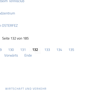
 beim Tennisclub
ndzentrum
im OSTERFEZ
Seite 132 von 185
9
130
131
132
133
134
135
Vorwärts
Ende
WIRTSCHAFT UND VERKEHR