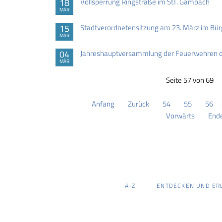
18
Vollsperrung Ringstraße im StT. Gambach
MÄR
15
Stadtverordnetensitzung am 23. März im B
MÄR
04
Jahreshauptversammlung der Feuerwehren 
MÄR
Seite 57 von 69
Anfang
Zurück
54
55
56
Vorwärts
End
NAVIGATION
A-Z
ENTDECKEN UND ER
ÜBERSPRINGEN