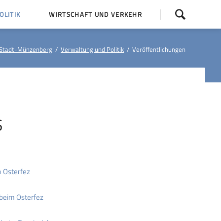
Navigation
LITIK
WIRTSCHAFT UND VERKEHR
überspringen
 Z
Dorfentwicklung (IKEK)
Stadt-Münzenberg
Verwaltung und Politik
Veröffentlichungen
Bauleitpläne
Baumaßnahmen
tner
Busfahrpläne
E-Ladesäule
S
 Osterfez
 beim Osterfez