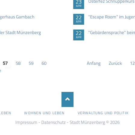
23
Osterfez Schnupperkurs
APR
ürgerhaus Gambach
22
"Escape Room" im Juge
APR
der Stadt Münzenberg
22
"Gebärdensprache" be
APR
57
58
59
60
Anfang
Zurück
12
e
LEBEN
WOHNEN UND LEBEN
VERWALTUNG UND POLITIK
Impressum
-
Datenschutz
- Stadt Münzenberg © 2026