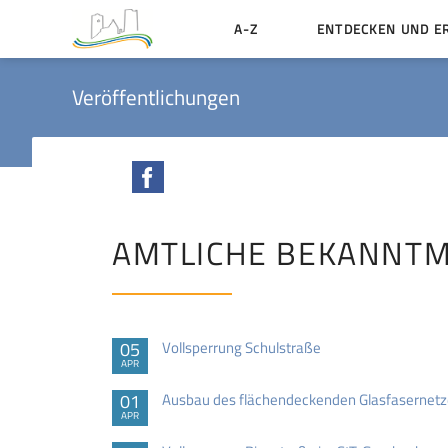
A-Z
ENTDECKEN UND E
Geschichte der Stadt
Veröffentlichungen
Sehenswertes
Aktiv erleben
Facebook
Essen und Übernacht
Heiraten in Münzenbe
AMTLICHE BEKANNT
05
Vollsperrung Schulstraße
APR
01
Ausbau des flächendeckenden Glasfasernetz
APR