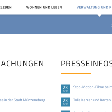
RLEBEN
WOHNEN UND LEBEN
VERWALTUNG UND PO
Kinder und Jugendliche
Bürgerservice von A bis
Mängelmelder
Miteinander leben
Vereine
Ämter und Ansprechpar
en
Bürger- und Kulturhäuser
Stellenausschreibungen
rg
Kirchengemeinden
MACHUNGEN
PRESSEINFO
Politische Gremien
23
Stop-Motion-Filme beim
APR
es in der Stadt Münzeneberg
23
Tolle Kerzen und Karten
APR