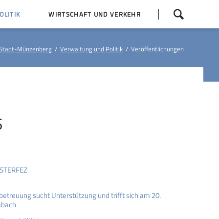
Navigation
LITIK
WIRTSCHAFT UND VERKEHR
überspringen
 Z
Dorfentwicklung (IKEK)
Stadt-Münzenberg
Verwaltung und Politik
Veröffentlichungen
Bauleitpläne
Baumaßnahmen
tner
Busfahrpläne
E-Ladesäule
S
OSTERFEZ
betreuung sucht Unterstützung und trifft sich am 20.
mbach