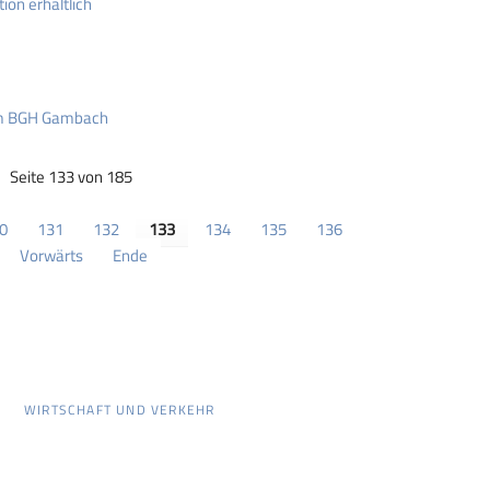
ion erhältlich
im BGH Gambach
Seite 133 von 185
0
131
132
133
134
135
136
Vorwärts
Ende
WIRTSCHAFT UND VERKEHR