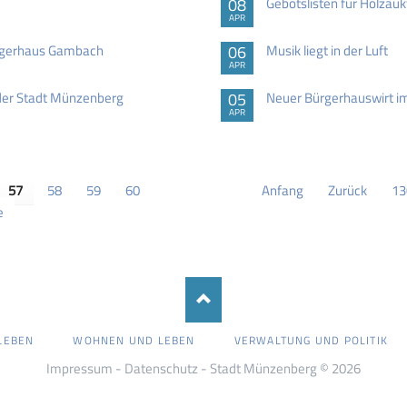
08
Gebotslisten für Holzaukt
APR
ürgerhaus Gambach
06
Musik liegt in der Luft
APR
der Stadt Münzenberg
05
Neuer Bürgerhauswirt 
APR
57
58
59
60
Anfang
Zurück
13
e
LEBEN
WOHNEN UND LEBEN
VERWALTUNG UND POLITIK
Impressum
-
Datenschutz
- Stadt Münzenberg © 2026