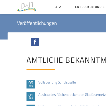
A-Z
ENTDECKEN UND E
Geschichte der Stadt
Veröffentlichungen
Sehenswertes
Aktiv erleben
Facebook
Essen und Übernacht
Heiraten in Münzenbe
AMTLICHE BEKANNT
05
Vollsperrung Schulstraße
APR
01
Ausbau des flächendeckenden Glasfasernetz
APR