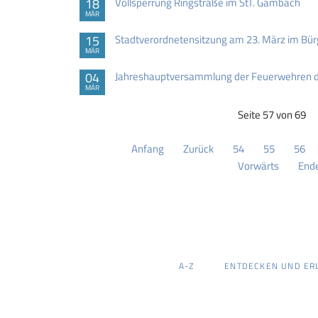
18
Vollsperrung Ringstraße im StT. Gambach
MÄR
15
Stadtverordnetensitzung am 23. März im B
MÄR
04
Jahreshauptversammlung der Feuerwehren 
MÄR
Seite 57 von 69
Anfang
Zurück
54
55
56
Vorwärts
End
NAVIGATION
A-Z
ENTDECKEN UND ER
ÜBERSPRINGEN