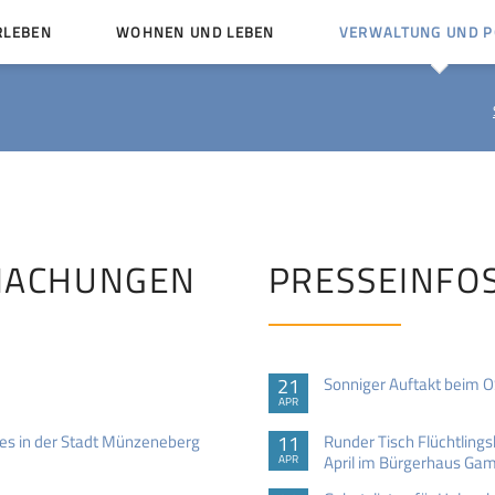
RLEBEN
WOHNEN UND LEBEN
VERWALTUNG UND PO
Kinder und Jugendliche
Bürgerservice von A bis
Mängelmelder
Miteinander leben
Vereine
Ämter und Ansprechpar
en
Bürger- und Kulturhäuser
Stellenausschreibungen
rg
Kirchengemeinden
MACHUNGEN
PRESSEINFO
Politische Gremien
21
Sonniger Auftakt beim 
APR
es in der Stadt Münzeneberg
11
Runder Tisch Flüchtlings
April im Bürgerhaus Ga
APR