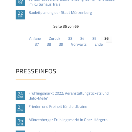
SEP
im Kulturhaus Trais
22
Bauleitplanung der Stadt Münzenberg
SEP
Seite 36 von 69
Anfang
Zurück
33
34
35
36
37
38
39
Vorwärts
Ende
PRESSEINFOS
24
Frühlingsmarkt 2022: Veranstaltungstickets und
MÄR
„Info-Meile“
21
Frieden und Freiheit für die Ukraine
MÄR
16
Münzenberger Frühlingsmarkt in Ober-Hörgern
MÄR