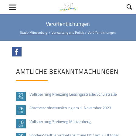
Veröffentlichungen
Stadt-Münzenberg
Verwaltung und Politik
Veröffentlichungen
Facebook
AMTLICHE BEKANNTMACHUNGEN
27
Vollsperrung Kreuzung Lessingsstraße/Schulstraße
OKT
26
Stadtverordnetensitzung am 1. November 2023
OKT
10
Vollsperrung Steinweg Münzenberg
OKT
28
Sonder-Stadtverordnetensitzung (25.) am 2. Oktober