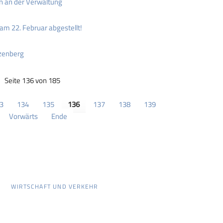
en an der Verwaltung
 am 22. Februar abgestellt!
zenberg
Seite 136 von 185
3
134
135
136
137
138
139
Vorwärts
Ende
WIRTSCHAFT UND VERKEHR