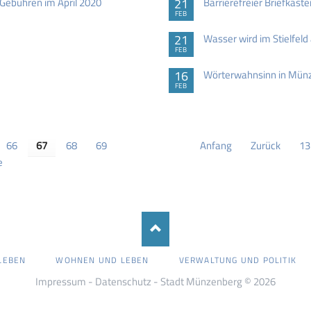
Gebühren im April 2020
21
Barrierefreier Briefkast
FEB
21
Wasser wird im Stielfeld
FEB
16
Wörterwahnsinn in Mün
FEB
66
67
68
69
Anfang
Zurück
13
e
LEBEN
WOHNEN UND LEBEN
VERWALTUNG UND POLITIK
Impressum
-
Datenschutz
- Stadt Münzenberg © 2026