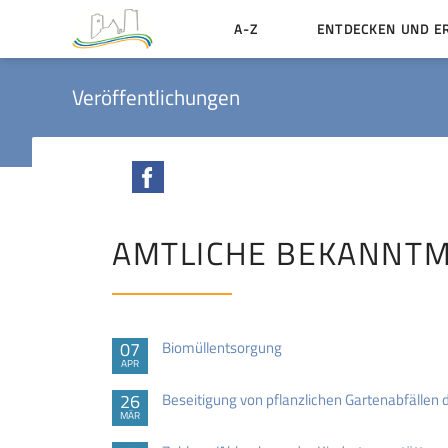
A-Z
ENTDECKEN UND E
Geschichte der Stadt
Veröffentlichungen
Sehenswertes
Aktiv erleben
Facebook
Essen und Übernacht
Heiraten in Münzenbe
AMTLICHE BEKANNT
07
Biomüllentsorgung
APR
26
Beseitigung von pflanzlichen Gartenabfällen
MÄR