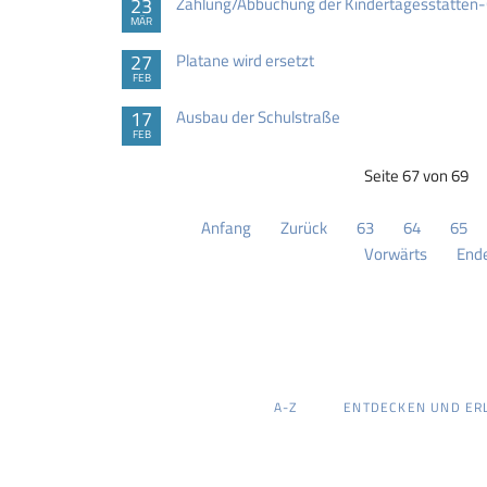
23
Zahlung/Abbuchung der Kindertagesstätten-
MÄR
27
Platane wird ersetzt
FEB
17
Ausbau der Schulstraße
FEB
Seite 67 von 69
Anfang
Zurück
63
64
65
Vorwärts
End
NAVIGATION
A-Z
ENTDECKEN UND ER
ÜBERSPRINGEN