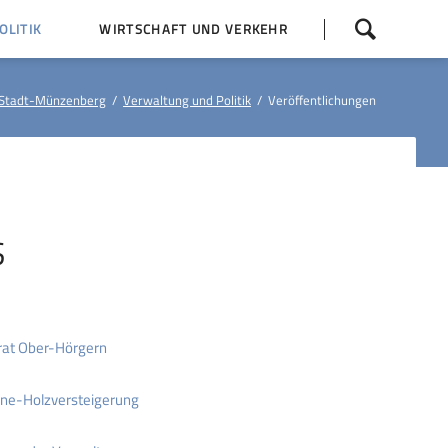
Navigation
LITIK
WIRTSCHAFT UND VERKEHR
überspringen
 Z
Dorfentwicklung (IKEK)
Stadt-Münzenberg
Verwaltung und Politik
Veröffentlichungen
Bauleitpläne
Baumaßnahmen
tner
Busfahrpläne
E-Ladesäule
S
rat Ober-Hörgern
ine-Holzversteigerung