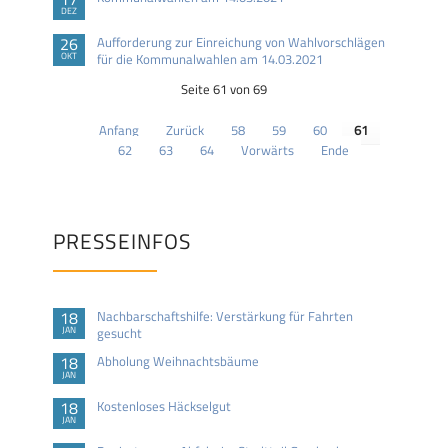
DEZ
26
Aufforderung zur Einreichung von Wahlvorschlägen
OKT
für die Kommunalwahlen am 14.03.2021
Seite 61 von 69
Anfang
Zurück
58
59
60
61
62
63
64
Vorwärts
Ende
PRESSEINFOS
18
Nachbarschaftshilfe: Verstärkung für Fahrten
JAN
gesucht
18
Abholung Weihnachtsbäume
JAN
18
Kostenloses Häckselgut
JAN