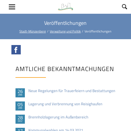
Veröffentlichungen
Stadt-Münzenberg
Verwaltung und Politik
Veröffentlichungen
Facebook
AMTLICHE BEKANNTMACHUNGEN
26
Neue Regelungen für Trauerfeiern und Bestattungen
JAN
05
Lagerung und Verbrennung von Reisighaufen
JAN
28
Brennholzlagerung im Außenbereich
DEZ
17
Kommunalwahlen am 14.03.2021