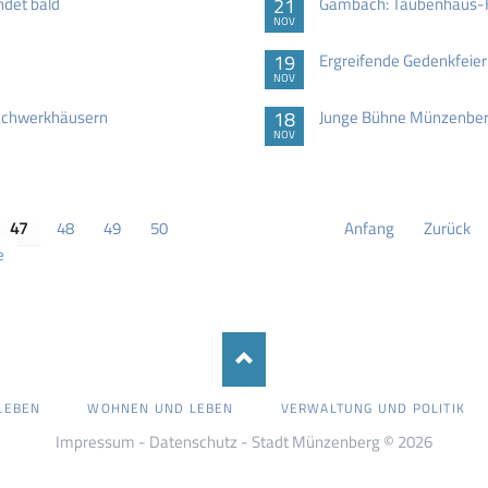
ndet bald
21
Gambach: Taubenhaus-Ki
NOV
19
Ergreifende Gedenkfeier
NOV
Fachwerkhäusern
18
Junge Bühne Münzenberg:
NOV
47
48
49
50
Anfang
Zurück
e
LEBEN
WOHNEN UND LEBEN
VERWALTUNG UND POLITIK
Impressum
-
Datenschutz
- Stadt Münzenberg © 2026