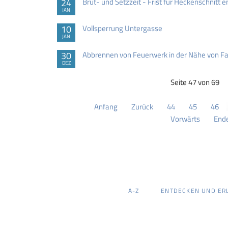
24
Brut- und Setzzeit - Frist für Heckenschnitt e
JAN
10
Vollsperrung Untergasse
JAN
30
Abbrennen von Feuerwerk in der Nähe von 
DEZ
Seite 47 von 69
Anfang
Zurück
44
45
46
Vorwärts
End
NAVIGATION
A-Z
ENTDECKEN UND ER
ÜBERSPRINGEN