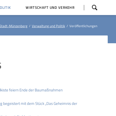
Navigation
LITIK
WIRTSCHAFT UND VERKEHR
überspringen
 Z
Dorfentwicklung (IKEK)
Stadt-Münzenberg
Verwaltung und Politik
Veröffentlichungen
Bauleitpläne
Baumaßnahmen
tner
Busfahrpläne
E-Ladesäule
S
lkiste feiern Ende der Baumaßnahmen
 begeistert mit dem Stück „Das Geheimnis der