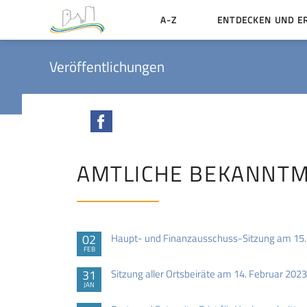
A-Z
ENTDECKEN UND E
Geschichte der Stadt
Veröffentlichungen
Sehenswertes
Aktiv erleben
Facebook
Essen und Übernacht
Heiraten in Münzenbe
AMTLICHE BEKANNT
02
Haupt- und Finanzausschuss-Sitzung am 15.
FEB
31
Sitzung aller Ortsbeiräte am 14. Februar 2023
JAN