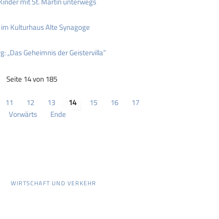
nder mit St. Martin unterwegs
 im Kulturhaus Alte Synagoge
 „Das Geheimnis der Geistervilla“
Seite 14 von 185
11
12
13
14
15
16
17
Vorwärts
Ende
WIRTSCHAFT UND VERKEHR