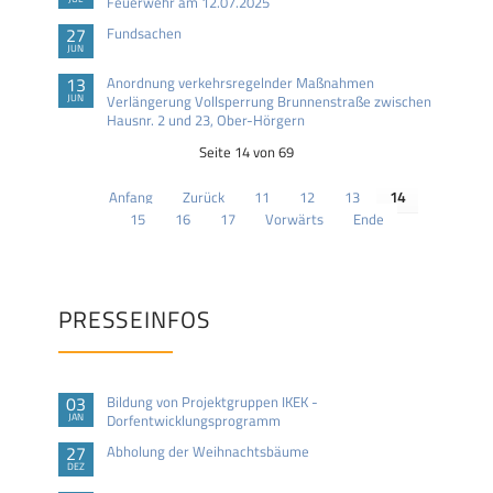
Feuerwehr am 12.07.2025
27
Fundsachen
JUN
13
Anordnung verkehrsregelnder Maßnahmen
JUN
Verlängerung Vollsperrung Brunnenstraße zwischen
Hausnr. 2 und 23, Ober-Hörgern
Seite 14 von 69
Anfang
Zurück
11
12
13
14
15
16
17
Vorwärts
Ende
PRESSEINFOS
03
Bildung von Projektgruppen IKEK -
JAN
Dorfentwicklungsprogramm
27
Abholung der Weihnachtsbäume
DEZ