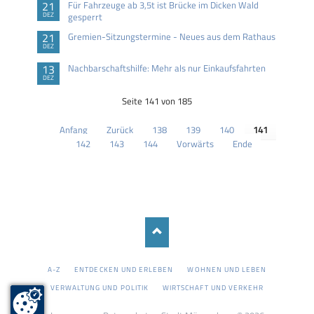
21
Für Fahrzeuge ab 3,5t ist Brücke im Dicken Wald
DEZ
gesperrt
21
Gremien-Sitzungstermine - Neues aus dem Rathaus
DEZ
13
Nachbarschaftshilfe: Mehr als nur Einkaufsfahrten
DEZ
Seite 141 von 185
Anfang
Zurück
138
139
140
141
142
143
144
Vorwärts
Ende
NAVIGATION
A-Z
ENTDECKEN UND ERLEBEN
WOHNEN UND LEBEN
ÜBERSPRINGEN
VERWALTUNG UND POLITIK
WIRTSCHAFT UND VERKEHR