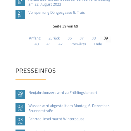
JUL
am 22. August 2023
21
Vollsperrung Döngesgasse 5, Trais
JUL
Seite 39 von 69
Anfang
Zurück
36
37
38
39
40
41
42
Vorwärts
Ende
PRESSEINFOS
09
Neujahrskonzert wird zu Frühlingskonzert
DEZ
03
Wasser wird abgestellt am Montag, 6. Dezember,
DEZ
Brunnenstraße
03
Fahrrad-Insel macht Winterpause
DEZ