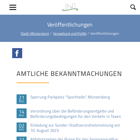
Veröffentlichungen
Stadt-Münzenberg
Verwaltung und Politik
Veröffentlichungen
Facebook
AMTLICHE BEKANNTMACHUNGEN
21
Sperrung Parkplatz "Sporthalle", Münzenberg
AUG
14
Verordnung über die Beförderungsentgelte und
AUG
Beförderungsbedingungen für den Verkehr in Taxen
02
Einladung zur Sonder-Stadtverordnetensitzung am
AUG
10. August 2023
27
Abfahrtszeiten der Busse für den Seniorenausflug