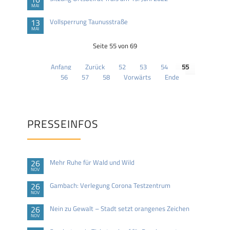
MAI
13
Vollsperrung Taunusstraße
MAI
Seite 55 von 69
Anfang
Zurück
52
53
54
55
56
57
58
Vorwärts
Ende
PRESSEINFOS
26
Mehr Ruhe für Wald und Wild
NOV
26
Gambach: Verlegung Corona Testzentrum
NOV
26
Nein zu Gewalt – Stadt setzt orangenes Zeichen
NOV