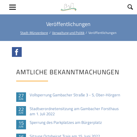
Veröffentlichungen
Stadt-Münzenberg
Verwaltung und Politik
Veröffentlichungen
Facebook
AMTLICHE BEKANNTMACHUNGEN
27
Vollsperrung Gambacher Straße 3 - 5, Ober-Hörgern
JUN
22
Stadtverordnetensitzung am Gambacher Forsthaus
JUN
am 1. Juli 2022
15
Sperrung des Parkplatzes am Bürgerplatz
JUN
16
Sitzung Ortsbeirat Trais am 15. Juni 2022