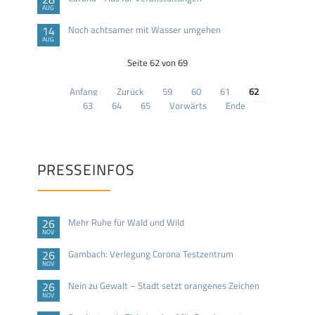
AUG
14
Noch achtsamer mit Wasser umgehen
AUG
Seite 62 von 69
Anfang
Zurück
59
60
61
62
63
64
65
Vorwärts
Ende
PRESSEINFOS
26
Mehr Ruhe für Wald und Wild
NOV
26
Gambach: Verlegung Corona Testzentrum
NOV
26
Nein zu Gewalt – Stadt setzt orangenes Zeichen
NOV