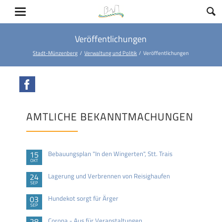
Veröffentlichungen
Stadt-Münzenberg
Verwaltung und Politik
Veröffentlichungen
Facebook
AMTLICHE BEKANNTMACHUNGEN
15
Bebauungsplan "In den Wingerten", Stt. Trais
OKT
24
Lagerung und Verbrennen von Reisighaufen
SEP
03
Hundekot sorgt für Ärger
SEP
28
Corona - Aus für Veranstaltungen