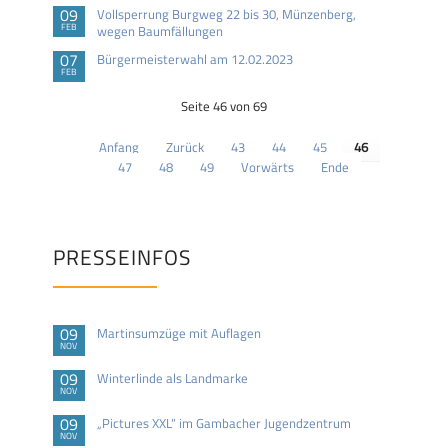
09
Vollsperrung Burgweg 22 bis 30, Münzenberg,
FEB
wegen Baumfällungen
07
Bürgermeisterwahl am 12.02.2023
FEB
Seite 46 von 69
Anfang
Zurück
43
44
45
46
47
48
49
Vorwärts
Ende
PRESSEINFOS
09
Martinsumzüge mit Auflagen
NOV
09
Winterlinde als Landmarke
NOV
09
„Pictures XXL“ im Gambacher Jugendzentrum
NOV