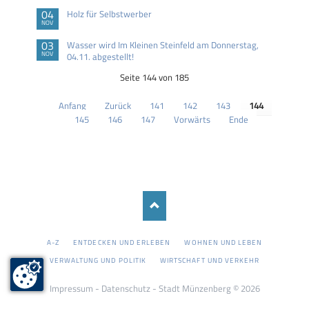
04
Holz für Selbstwerber
NOV
03
Wasser wird Im Kleinen Steinfeld am Donnerstag,
NOV
04.11. abgestellt!
Seite 144 von 185
Anfang
Zurück
141
142
143
144
145
146
147
Vorwärts
Ende
NAVIGATION
A-Z
ENTDECKEN UND ERLEBEN
WOHNEN UND LEBEN
ÜBERSPRINGEN
VERWALTUNG UND POLITIK
WIRTSCHAFT UND VERKEHR
Impressum
-
Datenschutz
- Stadt Münzenberg © 2026