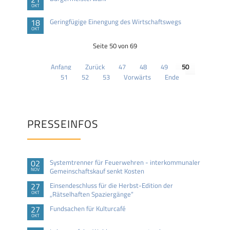
OKT
18
Geringfügige Einengung des Wirtschaftswegs
OKT
Seite 50 von 69
Anfang
Zurück
47
48
49
50
51
52
53
Vorwärts
Ende
PRESSEINFOS
02
Systemtrenner für Feuerwehren - interkommunaler
NOV
Gemeinschaftskauf senkt Kosten
27
Einsendeschluss für die Herbst-Edition der
OKT
„Rätselhaften Spaziergänge“
27
Fundsachen für Kulturcafé
OKT