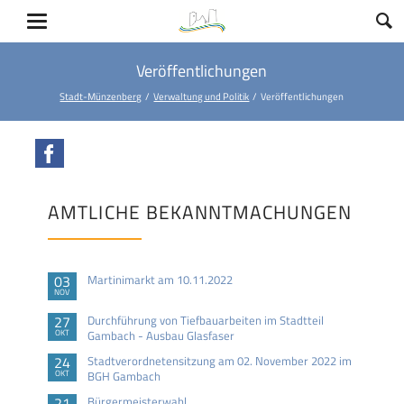
Veröffentlichungen
Stadt-Münzenberg
Verwaltung und Politik
Veröffentlichungen
Facebook
AMTLICHE BEKANNTMACHUNGEN
03
Martinimarkt am 10.11.2022
NOV
27
Durchführung von Tiefbauarbeiten im Stadtteil
OKT
Gambach - Ausbau Glasfaser
24
Stadtverordnetensitzung am 02. November 2022 im
OKT
BGH Gambach
21
Bürgermeisterwahl