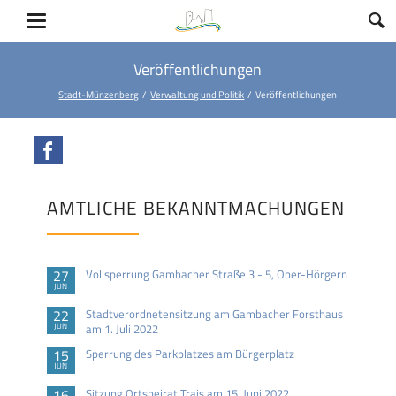
Veröffentlichungen
Stadt-Münzenberg
Verwaltung und Politik
Veröffentlichungen
Facebook
AMTLICHE BEKANNTMACHUNGEN
27
Vollsperrung Gambacher Straße 3 - 5, Ober-Hörgern
JUN
22
Stadtverordnetensitzung am Gambacher Forsthaus
JUN
am 1. Juli 2022
15
Sperrung des Parkplatzes am Bürgerplatz
JUN
16
Sitzung Ortsbeirat Trais am 15. Juni 2022