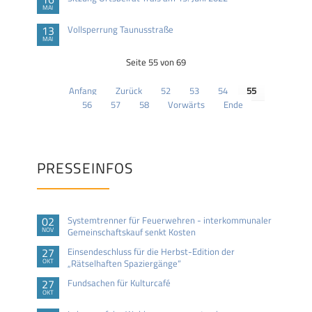
MAI
13
Vollsperrung Taunusstraße
MAI
Seite 55 von 69
Anfang
Zurück
52
53
54
55
56
57
58
Vorwärts
Ende
PRESSEINFOS
02
Systemtrenner für Feuerwehren - interkommunaler
NOV
Gemeinschaftskauf senkt Kosten
27
Einsendeschluss für die Herbst-Edition der
OKT
„Rätselhaften Spaziergänge“
27
Fundsachen für Kulturcafé
OKT