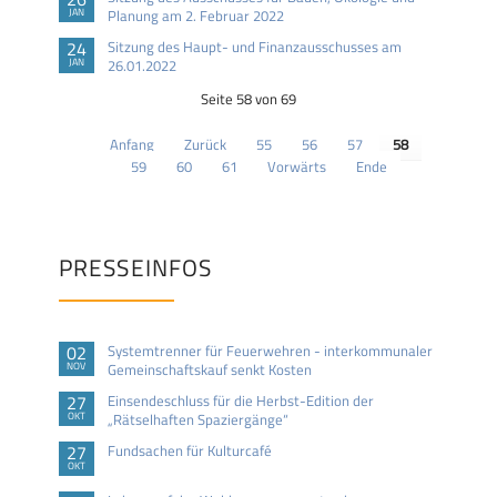
JAN
Planung am 2. Februar 2022
24
Sitzung des Haupt- und Finanzausschusses am
JAN
26.01.2022
Seite 58 von 69
Anfang
Zurück
55
56
57
58
59
60
61
Vorwärts
Ende
PRESSEINFOS
02
Systemtrenner für Feuerwehren - interkommunaler
NOV
Gemeinschaftskauf senkt Kosten
27
Einsendeschluss für die Herbst-Edition der
OKT
„Rätselhaften Spaziergänge“
27
Fundsachen für Kulturcafé
OKT