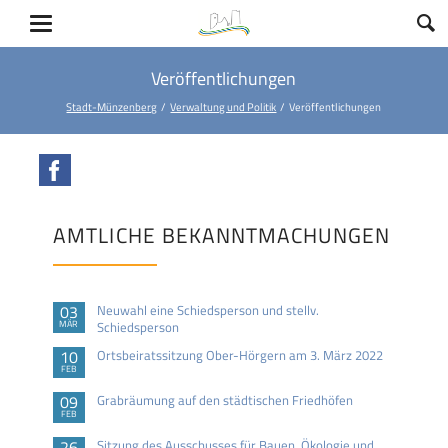
Veröffentlichungen
Stadt-Münzenberg
Verwaltung und Politik
Veröffentlichungen
Facebook
AMTLICHE BEKANNTMACHUNGEN
03
Neuwahl eine Schiedsperson und stellv.
MÄR
Schiedsperson
10
Ortsbeiratssitzung Ober-Hörgern am 3. März 2022
FEB
09
Grabräumung auf den städtischen Friedhöfen
FEB
26
Sitzung des Ausschusses für Bauen, Ökologie und