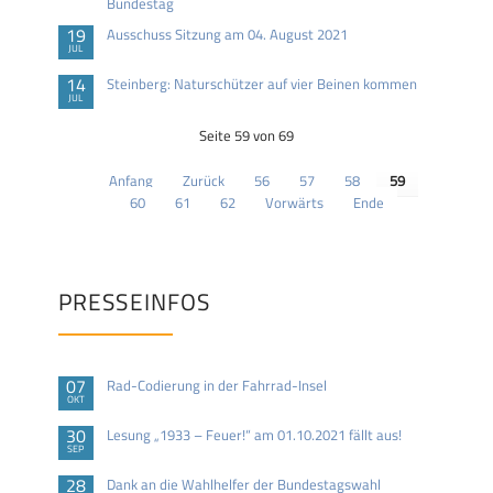
Bundestag
19
Ausschuss Sitzung am 04. August 2021
JUL
14
Steinberg: Naturschützer auf vier Beinen kommen
JUL
Seite 59 von 69
Anfang
Zurück
56
57
58
59
60
61
62
Vorwärts
Ende
PRESSEINFOS
07
Rad-Codierung in der Fahrrad-Insel
OKT
30
Lesung „1933 – Feuer!“ am 01.10.2021 fällt aus!
SEP
28
Dank an die Wahlhelfer der Bundestagswahl