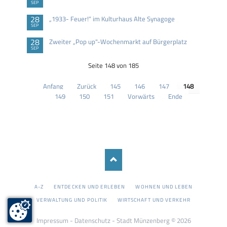
SEP
28
„1933- Feuer!“ im Kulturhaus Alte Synagoge
SEP
28
Zweiter „Pop up"-Wochenmarkt auf Bürgerplatz
SEP
Seite 148 von 185
Anfang
Zurück
145
146
147
148
149
150
151
Vorwärts
Ende
NAVIGATION
A-Z
ENTDECKEN UND ERLEBEN
WOHNEN UND LEBEN
ÜBERSPRINGEN
VERWALTUNG UND POLITIK
WIRTSCHAFT UND VERKEHR
Impressum
-
Datenschutz
- Stadt Münzenberg © 2026