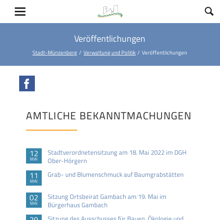
Veröffentlichungen
Stadt-Münzenberg
Verwaltung und Politik
Veröffentlichungen
Facebook
AMTLICHE BEKANNTMACHUNGEN
12
Stadtverordnetensitzung am 18. Mai 2022 im DGH
MAI
Ober-Hörgern
11
Grab- und Blumenschmuck auf Baumgrabstätten
MAI
02
Sitzung Ortsbeirat Gambach am 19. Mai im
MAI
Bürgerhaus Gambach
29
Sitzung des Ausschusses für Bauen, Ökologie und