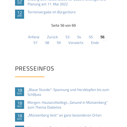
APR
Planung am 11. Mai 2022
12
Terminvergabe im Bürgerbüro
APR
Seite 56 von 69
Anfang
Zurück
53
54
55
56
57
58
59
Vorwärts
Ende
PRESSEINFOS
18
„Blaue Stunde“: Spannung und Herzklopfen bis zum
NOV
Sch(l)uss
18
Morgen: Hausarztkollegs „Gesund in Münzenberg“
NOV
zum Thema Diabetes
18
„Münzenberg liest“ an ganz besonderen Orten
NOV