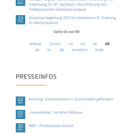
MÄR
Tulpenweg im StT. Gambach, Durchführung von
Tiefbauarbeiten (Glasfaserausbau)
23
Gewässerbegehung 2023 an Gewässern III. Ordnung
FEB
im Wetteraukreis
Seite 45 von 69
Anfang
Zurück
42
43
44
45
46
47
48
Vorwärts
Ende
PRESSEINFOS
02
Achtung: Schneckenkorn in Grünstreifen gefunden!
SEP
02
„Hexenkinder“ im Alten Rathaus
SEP
30
IKEK - Förderphase startet
AUG