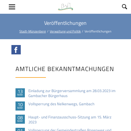
Veröffentlichungen
Stadt-Münzenberg
Verwaltung und Politik
Veröffentlichungen
Facebook
AMTLICHE BEKANNTMACHUNGEN
13
Einladung zur Bürgerversammlung am 28.03.2023 im
MÄR
Gambacher Bürgerhaus
10
Vollsperrung des Nelkenwegs, Gambach
MÄR
08
Haupt- und Finanzausschuss-Sitzung am 15. März
MÄR
2023
01
Vollsperrung der Gemeindestraßen Rosenweg und