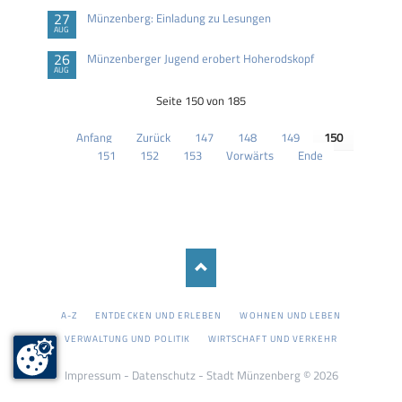
27
Münzenberg: Einladung zu Lesungen
AUG
26
Münzenberger Jugend erobert Hoherodskopf
AUG
Seite 150 von 185
Anfang
Zurück
147
148
149
150
151
152
153
Vorwärts
Ende
NAVIGATION
A-Z
ENTDECKEN UND ERLEBEN
WOHNEN UND LEBEN
ÜBERSPRINGEN
VERWALTUNG UND POLITIK
WIRTSCHAFT UND VERKEHR
Impressum
-
Datenschutz
- Stadt Münzenberg © 2026