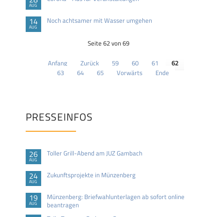
AUG
14
Noch achtsamer mit Wasser umgehen
AUG
Seite 62 von 69
Anfang
Zurück
59
60
61
62
63
64
65
Vorwärts
Ende
PRESSEINFOS
26
Toller Grill-Abend am JUZ Gambach
AUG
24
Zukunftsprojekte in Münzenberg
AUG
19
Münzenberg: Briefwahlunterlagen ab sofort online
AUG
beantragen