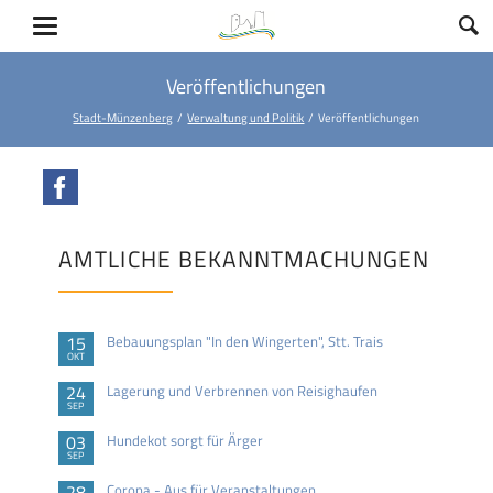
Veröffentlichungen
Stadt-Münzenberg
Verwaltung und Politik
Veröffentlichungen
Facebook
AMTLICHE BEKANNTMACHUNGEN
15
Bebauungsplan "In den Wingerten", Stt. Trais
OKT
24
Lagerung und Verbrennen von Reisighaufen
SEP
03
Hundekot sorgt für Ärger
SEP
28
Corona - Aus für Veranstaltungen