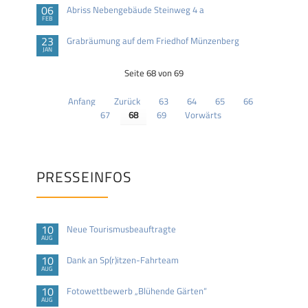
06
Abriss Nebengebäude Steinweg 4 a
FEB
23
Grabräumung auf dem Friedhof Münzenberg
JAN
Seite 68 von 69
Anfang
Zurück
63
64
65
66
67
68
69
Vorwärts
PRESSEINFOS
10
Neue Tourismusbeauftragte
AUG
10
Dank an Sp(r)itzen-Fahrteam
AUG
10
Fotowettbewerb „Blühende Gärten“
AUG