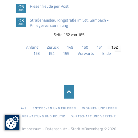
05
Riesenfreude per Post
AUG
03
Straßenausbau Ringstraße im Stt. Gambach -
AUG
Anliegerversammlung
Seite 152 von 185
Anfang
Zurück
149
150
151
152
153
154
155
Vorwärts
Ende
NAVIGATION
A-Z
ENTDECKEN UND ERLEBEN
WOHNEN UND LEBEN
ÜBERSPRINGEN
VERWALTUNG UND POLITIK
WIRTSCHAFT UND VERKEHR
Impressum
-
Datenschutz
- Stadt Münzenberg © 2026