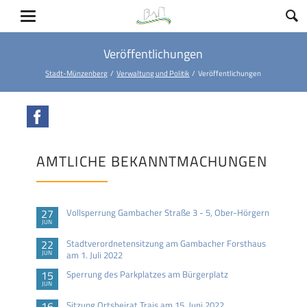
Veröffentlichungen
Stadt-Münzenberg
Verwaltung und Politik
Veröffentlichungen
Facebook
AMTLICHE BEKANNTMACHUNGEN
27
Vollsperrung Gambacher Straße 3 - 5, Ober-Hörgern
JUN
22
Stadtverordnetensitzung am Gambacher Forsthaus
JUN
am 1. Juli 2022
15
Sperrung des Parkplatzes am Bürgerplatz
JUN
16
Sitzung Ortsbeirat Trais am 15. Juni 2022