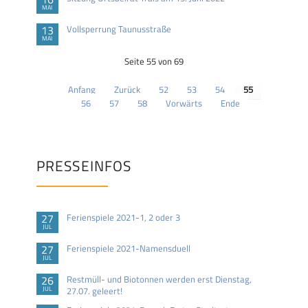
MAI
13
Vollsperrung Taunusstraße
MAI
Seite 55 von 69
Anfang
Zurück
52
53
54
55
56
57
58
Vorwärts
Ende
PRESSEINFOS
27
Ferienspiele 2021-1, 2 oder 3
JUL
27
Ferienspiele 2021-Namensduell
JUL
26
Restmüll- und Biotonnen werden erst Dienstag,
JUL
27.07. geleert!