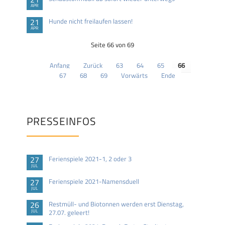
APR
21
Hunde nicht freilaufen lassen!
APR
Seite 66 von 69
Anfang
Zurück
63
64
65
66
67
68
69
Vorwärts
Ende
PRESSEINFOS
27
Ferienspiele 2021-1, 2 oder 3
JUL
27
Ferienspiele 2021-Namensduell
JUL
26
Restmüll- und Biotonnen werden erst Dienstag,
JUL
27.07. geleert!