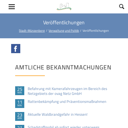
Veröffentlichungen
Stadt-Münzenberg
Verwaltung und Politik
Veröffentlichungen
Facebook
AMTLICHE BEKANNTMACHUNGEN
25
Befahrung mit Kamerafahrzeugen im Bereich des
MAI
Netzgebiets der ovag Netz GmbH
11
Rattenbekämpfung und Präventionsmaßnahmen
MAI
23
Aktuelle Waldbrandgefahr in Hessen!
APR
21
Schadstoffmobil ab sofort wieder unterwegs