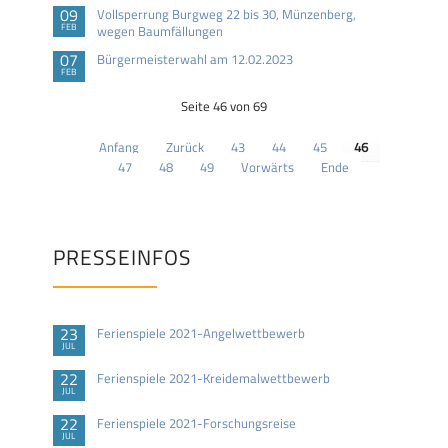
09
Vollsperrung Burgweg 22 bis 30, Münzenberg,
FEB
wegen Baumfällungen
07
Bürgermeisterwahl am 12.02.2023
FEB
Seite 46 von 69
Anfang
Zurück
43
44
45
46
47
48
49
Vorwärts
Ende
PRESSEINFOS
23
Ferienspiele 2021-Angelwettbewerb
JUL
22
Ferienspiele 2021-Kreidemalwettbewerb
JUL
22
Ferienspiele 2021-Forschungsreise
JUL