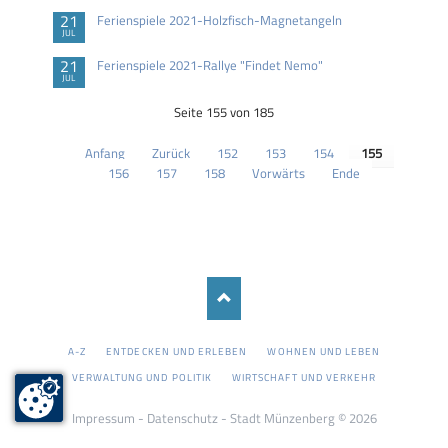
21
Ferienspiele 2021-Holzfisch-Magnetangeln
JUL
21
Ferienspiele 2021-Rallye "Findet Nemo"
JUL
Seite 155 von 185
Anfang
Zurück
152
153
154
155
156
157
158
Vorwärts
Ende
NAVIGATION
A-Z
ENTDECKEN UND ERLEBEN
WOHNEN UND LEBEN
ÜBERSPRINGEN
VERWALTUNG UND POLITIK
WIRTSCHAFT UND VERKEHR
Impressum
-
Datenschutz
- Stadt Münzenberg © 2026