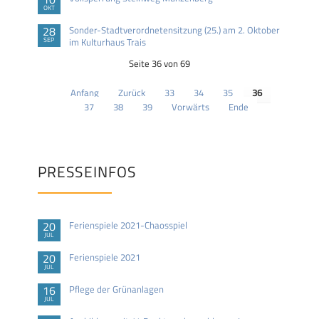
OKT
28
Sonder-Stadtverordnetensitzung (25.) am 2. Oktober
SEP
im Kulturhaus Trais
Seite 36 von 69
Anfang
Zurück
33
34
35
36
37
38
39
Vorwärts
Ende
PRESSEINFOS
20
Ferienspiele 2021-Chaosspiel
JUL
20
Ferienspiele 2021
JUL
16
Pflege der Grünanlagen
JUL