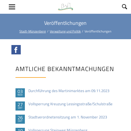
Veröffentlichungen
Stadt-Münzenberg
Verwaltung und Politik
Veröffentlichungen
Facebook
AMTLICHE BEKANNTMACHUNGEN
03
Durchführung des Martinimarktes am 09.11.2023
NOV
27
Vollsperrung Kreuzung Lessingsstraße/Schulstraße
OKT
26
Stadtverordnetensitzung am 1. November 2023
OKT
10
Vollsperrung Steinweg Münzenberg