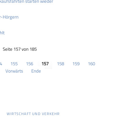
kaufsfahrten starten wieder
r-Hörgern
hlt
Seite 157 von 185
4
155
156
157
158
159
160
Vorwärts
Ende
WIRTSCHAFT UND VERKEHR