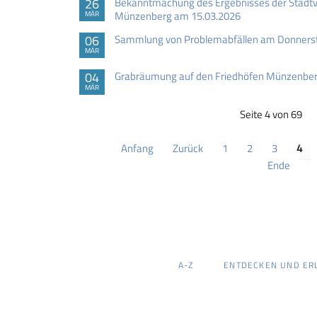
26
Bekanntmachung des Ergebnisses der Stadtv
Münzenberg am 15.03.2026
MÄR
06
Sammlung von Problemabfällen am Donnerst
MÄR
04
Grabräumung auf den Friedhöfen Münzenber
MÄR
Seite 4 von 69
Anfang
Zurück
1
2
3
4
Ende
NAVIGATION
A-Z
ENTDECKEN UND ER
ÜBERSPRINGEN