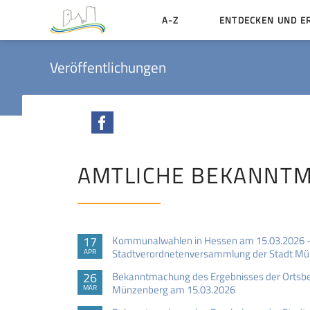
A-Z
ENTDECKEN UND E
Geschichte der Stadt
Veröffentlichungen
Sehenswertes
Aktiv erleben
Facebook
Essen und Übernacht
Heiraten in Münzenbe
AMTLICHE BEKANNT
17
Kommunalwahlen in Hessen am 15.03.2026 - 
Stadtverordnetenversammlung der Stadt M
APR
26
Bekanntmachung des Ergebnisses der Ortsbei
Münzenberg am 15.03.2026
MÄR