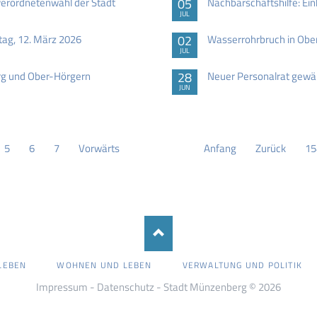
erordnetenwahl der Stadt
05
Nachbarschaftshilfe: Ein
JUL
ag, 12. März 2026
02
Wasserrohrbruch in Obe
JUL
g und Ober-Hörgern
28
Neuer Personalrat gewä
JUN
5
6
7
Vorwärts
Anfang
Zurück
15
LEBEN
WOHNEN UND LEBEN
VERWALTUNG UND POLITIK
Impressum
-
Datenschutz
- Stadt Münzenberg © 2026