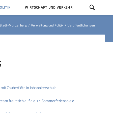
Navigation
LITIK
WIRTSCHAFT UND VERKEHR
überspringen
 Z
Dorfentwicklung (IKEK)
Stadt-Münzenberg
Verwaltung und Politik
Veröffentlichungen
Bauleitpläne
Baumaßnahmen
tner
Busfahrpläne
E-Ladesäule
S
it Zauberflöte in Johanniterschule
am freut sich auf die 17. Sommerferienspiele