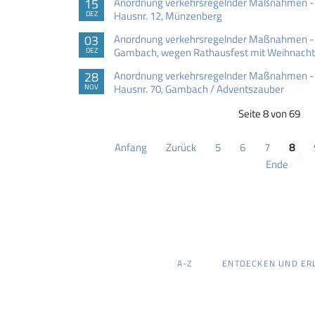
15
Anordnung verkehrsregelnder Maßnahmen - 
Hausnr. 12, Münzenberg
DEZ
03
Anordnung verkehrsregelnder Maßnahmen - V
Gambach, wegen Rathausfest mit Weihnach
DEZ
28
Anordnung verkehrsregelnder Maßnahmen - 
Hausnr. 70, Gambach / Adventszauber
NOV
Seite 8 von 69
Anfang
Zurück
5
6
7
8
Ende
NAVIGATION
A-Z
ENTDECKEN UND ER
ÜBERSPRINGEN