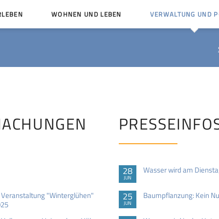
RLEBEN
WOHNEN UND LEBEN
VERWALTUNG UND PO
Kinder und Jugendliche
Bürgerservice von A bis
Mängelmelder
Miteinander leben
Vereine
Ämter und Ansprechpar
en
Bürger- und Kulturhäuser
Stellenausschreibungen
rg
Kirchengemeinden
MACHUNGEN
PRESSEINFO
Politische Gremien
28
Wasser wird am Dienstag,
JUN
Veranstaltung "Winterglühen"
25
Baumpflanzung: Kein N
025
JUN