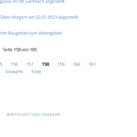
rgasse im Stt. Gambach abgestellt
l Ober-Hörgern am 02.07.2021 abgestellt!
 Vom Baugebiet zum Wohngebiet
Seite 158 von 185
5
156
157
158
159
160
161
Vorwärts
Ende
WIRTSCHAFT UND VERKEHR