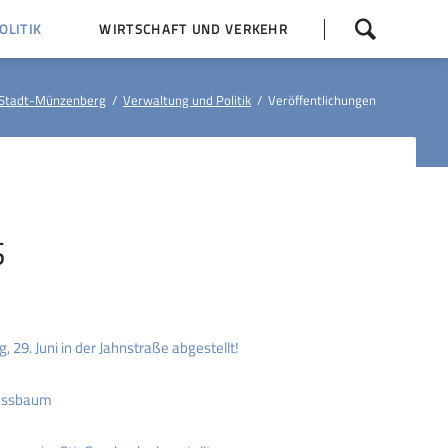
Navigation
LITIK
WIRTSCHAFT UND VERKEHR
überspringen
 Z
Dorfentwicklung (IKEK)
Stadt-Münzenberg
Verwaltung und Politik
Veröffentlichungen
Bauleitpläne
Baumaßnahmen
tner
Busfahrpläne
E-Ladesäule
S
 29. Juni in der Jahnstraße abgestellt!
ussbaum