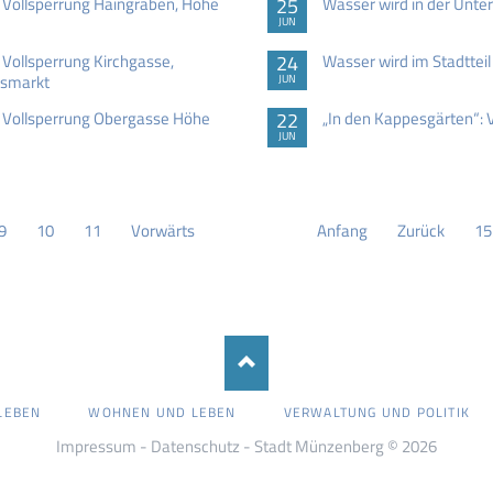
Vollsperrung Haingraben, Höhe
25
Wasser wird in der Unte
JUN
ollsperrung Kirchgasse,
24
Wasser wird im Stadttei
tsmarkt
JUN
Vollsperrung Obergasse Höhe
22
„In den Kappesgärten“:
JUN
9
10
11
Vorwärts
Anfang
Zurück
15
LEBEN
WOHNEN UND LEBEN
VERWALTUNG UND POLITIK
Impressum
-
Datenschutz
- Stadt Münzenberg © 2026