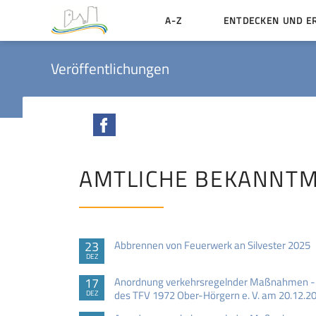
A-Z
ENTDECKEN UND E
Geschichte der Stadt
Veröffentlichungen
Sehenswertes
Aktiv erleben
Facebook
Essen und Übernacht
Heiraten in Münzenbe
AMTLICHE BEKANNT
23
Abbrennen von Feuerwerk an Silvester 2025
DEZ
17
Anordnung verkehrsregelnder Maßnahmen - 
des TFV 1972 Ober-Hörgern e. V. am 20.12.2
DEZ