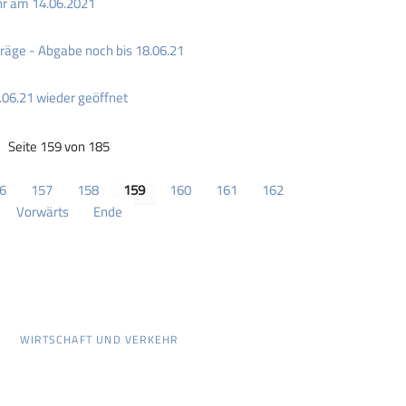
hr am 14.06.2021
äge - Abgabe noch bis 18.06.21
.06.21 wieder geöffnet
Seite 159 von 185
6
157
158
159
160
161
162
Vorwärts
Ende
WIRTSCHAFT UND VERKEHR