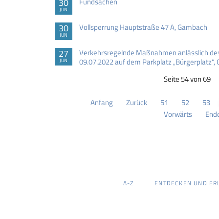
30
Fundsachen
JUN
30
Vollsperrung Hauptstraße 47 A, Gambach
JUN
27
Verkehrsregelnde Maßnahmen anlässlich de
09.07.2022 auf dem Parkplatz „Bürgerplatz“
JUN
Seite 54 von 69
Anfang
Zurück
51
52
53
Vorwärts
End
NAVIGATION
A-Z
ENTDECKEN UND ER
ÜBERSPRINGEN