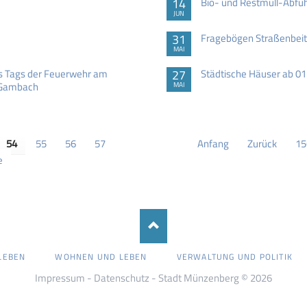
14
Bio- und Restmüll-Abfu
JUN
31
Fragebögen Straßenbeitr
MAI
s Tags der Feuerwehr am
27
Städtische Häuser ab 01
, Gambach
MAI
54
55
56
57
Anfang
Zurück
15
e
LEBEN
WOHNEN UND LEBEN
VERWALTUNG UND POLITIK
Impressum
-
Datenschutz
- Stadt Münzenberg © 2026