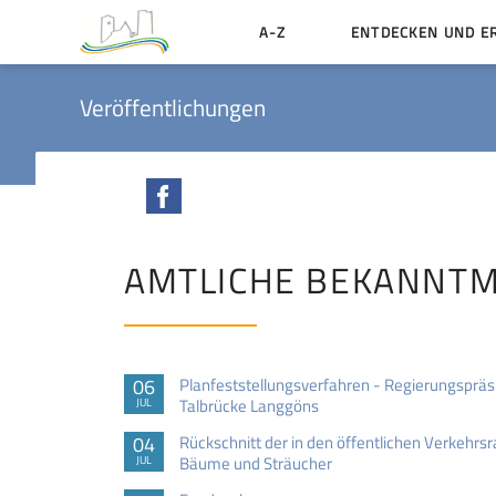
A-Z
ENTDECKEN UND E
Geschichte der Stadt
Veröffentlichungen
Sehenswertes
Aktiv erleben
Facebook
Essen und Übernacht
Heiraten in Münzenbe
AMTLICHE BEKANNT
06
Planfeststellungsverfahren - Regierungsprä
Talbrücke Langgöns
JUL
04
Rückschnitt der in den öffentlichen Verkeh
Bäume und Sträucher
JUL