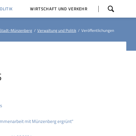
Navigation
LITIK
WIRTSCHAFT UND VERKEHR
überspringen
 Z
Dorfentwicklung (IKEK)
Stadt-Münzenberg
Verwaltung und Politik
Veröffentlichungen
Bauleitpläne
Baumaßnahmen
tner
Busfahrpläne
E-Ladesäule
S
os
sammenarbeit mit Münzenberg ergrünt"