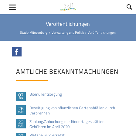
Veröffentlichungen
Stadt-Münzenberg
Verwaltung und Politik
Veröffentlichungen
Facebook
AMTLICHE BEKANNTMACHUNGEN
07
Biomüllentsorgung
APR
26
Beseitigung von pflanzlichen Gartenabfällen durch
MÄR
Verbrennen
23
Zahlung/Abbuchung der Kindertagesstätten-
MÄR
Gebühren im April 2020
27
Platane wird ersetzt