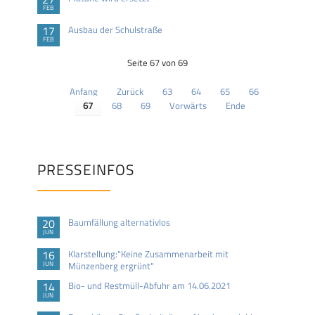
FEB
17
Ausbau der Schulstraße
FEB
Seite 67 von 69
Anfang
Zurück
63
64
65
66
67
68
69
Vorwärts
Ende
PRESSEINFOS
20
Baumfällung alternativlos
JUN
16
Klarstellung:"Keine Zusammenarbeit mit
JUN
Münzenberg ergrünt"
14
Bio- und Restmüll-Abfuhr am 14.06.2021
JUN