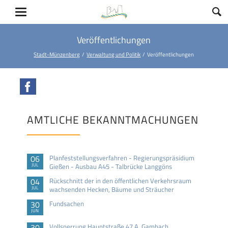
Veröffentlichungen
Stadt-Münzenberg
Verwaltung und Politik
Veröffentlichungen
Facebook
AMTLICHE BEKANNTMACHUNGEN
06
Planfeststellungsverfahren - Regierungspräsidium
JUL
Gießen - Ausbau A45 - Talbrücke Langgöns
04
Rückschnitt der in den öffentlichen Verkehrsraum
JUL
wachsenden Hecken, Bäume und Sträucher
30
Fundsachen
JUN
30
Vollsperrung Hauptstraße 47 A, Gambach