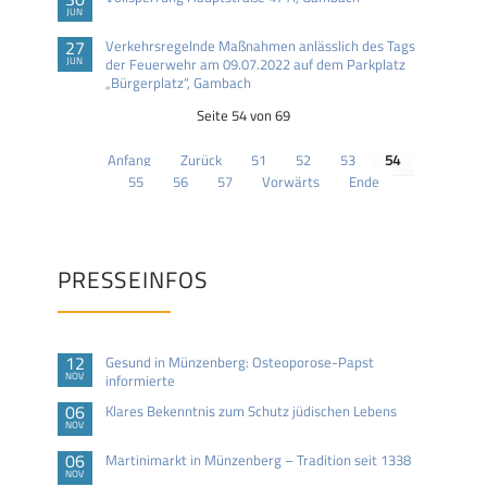
JUN
27
Verkehrsregelnde Maßnahmen anlässlich des Tags
JUN
der Feuerwehr am 09.07.2022 auf dem Parkplatz
„Bürgerplatz“, Gambach
Seite 54 von 69
Anfang
Zurück
51
52
53
54
55
56
57
Vorwärts
Ende
PRESSEINFOS
12
Gesund in Münzenberg: Osteoporose-Papst
NOV
informierte
06
Klares Bekenntnis zum Schutz jüdischen Lebens
NOV
06
Martinimarkt in Münzenberg – Tradition seit 1338
NOV