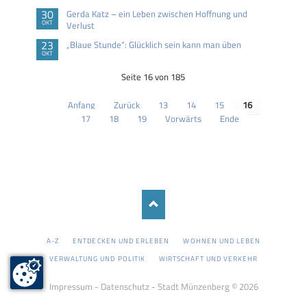
30
Gerda Katz – ein Leben zwischen Hoffnung und
OKT
Verlust
23
„Blaue Stunde“: Glücklich sein kann man üben
OKT
Seite 16 von 185
Anfang
Zurück
13
14
15
16
17
18
19
Vorwärts
Ende
NAVIGATION
A-Z
ENTDECKEN UND ERLEBEN
WOHNEN UND LEBEN
ÜBERSPRINGEN
VERWALTUNG UND POLITIK
WIRTSCHAFT UND VERKEHR
Impressum
-
Datenschutz
- Stadt Münzenberg © 2026