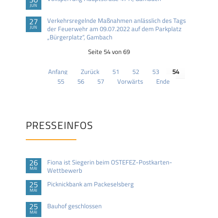
JUN
27
Verkehrsregelnde Maßnahmen anlässlich des Tags
JUN
der Feuerwehr am 09.07.2022 auf dem Parkplatz
„Bürgerplatz“, Gambach
Seite 54 von 69
Anfang
Zurück
51
52
53
54
55
56
57
Vorwärts
Ende
PRESSEINFOS
26
Fiona ist Siegerin beim OSTEFEZ-Postkarten-
MAI
Wettbewerb
25
Picknickbank am Packeselsberg
MAI
25
Bauhof geschlossen
MAI