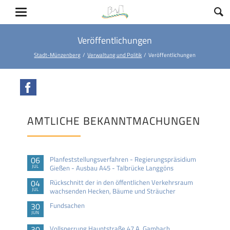
Veröffentlichungen
Stadt-Münzenberg
Verwaltung und Politik
Veröffentlichungen
Facebook
AMTLICHE BEKANNTMACHUNGEN
06
Planfeststellungsverfahren - Regierungspräsidium
JUL
Gießen - Ausbau A45 - Talbrücke Langgöns
04
Rückschnitt der in den öffentlichen Verkehrsraum
JUL
wachsenden Hecken, Bäume und Sträucher
30
Fundsachen
JUN
30
Vollsperrung Hauptstraße 47 A, Gambach