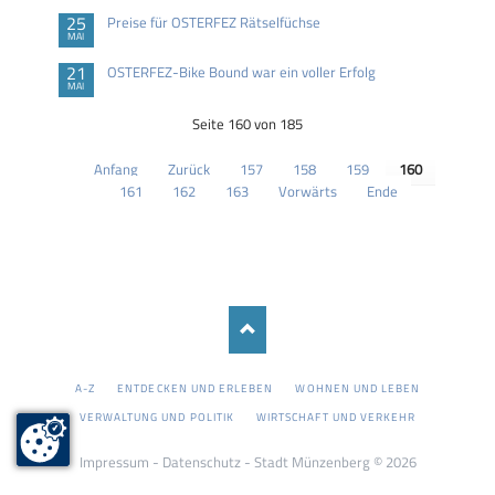
25
Preise für OSTERFEZ Rätselfüchse
MAI
21
OSTERFEZ-Bike Bound war ein voller Erfolg
MAI
Seite 160 von 185
Anfang
Zurück
157
158
159
160
161
162
163
Vorwärts
Ende
NAVIGATION
A-Z
ENTDECKEN UND ERLEBEN
WOHNEN UND LEBEN
ÜBERSPRINGEN
VERWALTUNG UND POLITIK
WIRTSCHAFT UND VERKEHR
Impressum
-
Datenschutz
- Stadt Münzenberg © 2026