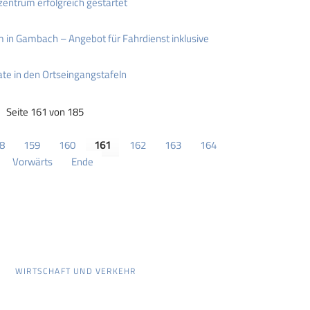
entrum erfolgreich gestartet
 in Gambach – Angebot für Fahrdienst inklusive
e in den Ortseingangstafeln
Seite 161 von 185
8
159
160
161
162
163
164
Vorwärts
Ende
WIRTSCHAFT UND VERKEHR