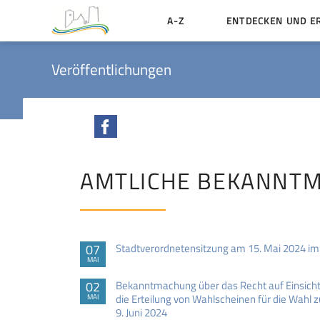
A-Z
ENTDECKEN UND E
Geschichte der Stadt
Veröffentlichungen
Sehenswertes
Aktiv erleben
Facebook
Essen und Übernacht
Heiraten in Münzenbe
AMTLICHE BEKANNT
07
Stadtverordnetensitzung am 15. Mai 2024 i
MAI
02
Bekanntmachung über das Recht auf Einsicht
die Erteilung von Wahlscheinen für die Wah
MAI
9. Juni 2024