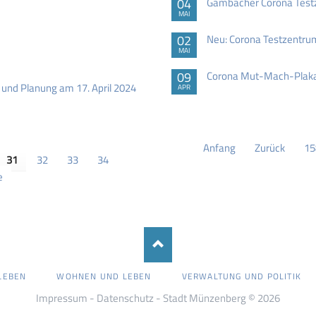
04
Gambacher Corona Testz
MAI
02
Neu: Corona Testzentrum
MAI
09
Corona Mut-Mach-Plakat
 und Planung am 17. April 2024
APR
Anfang
Zurück
15
31
32
33
34
e
LEBEN
WOHNEN UND LEBEN
VERWALTUNG UND POLITIK
Impressum
-
Datenschutz
- Stadt Münzenberg © 2026