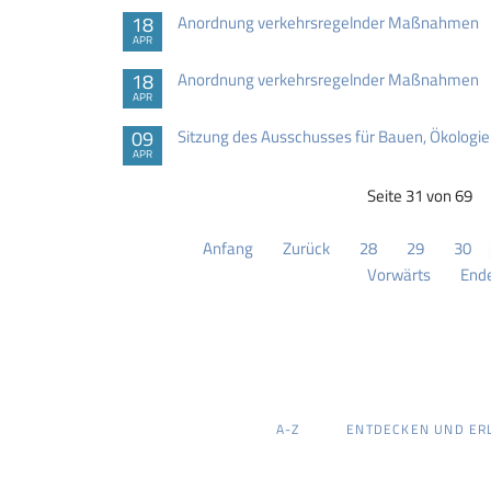
18
Anordnung verkehrsregelnder Maßnahmen
APR
18
Anordnung verkehrsregelnder Maßnahmen
APR
09
Sitzung des Ausschusses für Bauen, Ökologie
APR
Seite 31 von 69
Anfang
Zurück
28
29
30
Vorwärts
End
NAVIGATION
A-Z
ENTDECKEN UND ER
ÜBERSPRINGEN