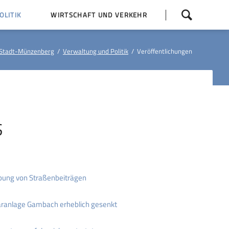
Navigation
LITIK
WIRTSCHAFT UND VERKEHR
überspringen
 Z
Dorfentwicklung (IKEK)
Stadt-Münzenberg
Verwaltung und Politik
Veröffentlichungen
Bauleitpläne
Baumaßnahmen
tner
Busfahrpläne
E-Ladesäule
S
bung von Straßenbeiträgen
äranlage Gambach erheblich gesenkt