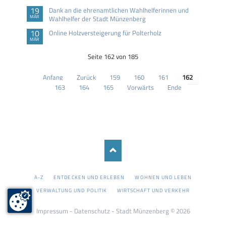
19
Dank an die ehrenamtlichen Wahlhelferinnen und
MÄR
Wahlhelfer der Stadt Münzenberg
10
Online Holzversteigerung für Polterholz
MÄR
Seite 162 von 185
Anfang
Zurück
159
160
161
162
163
164
165
Vorwärts
Ende
NAVIGATION
A-Z
ENTDECKEN UND ERLEBEN
WOHNEN UND LEBEN
ÜBERSPRINGEN
VERWALTUNG UND POLITIK
WIRTSCHAFT UND VERKEHR
Impressum
-
Datenschutz
- Stadt Münzenberg © 2026