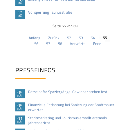
MAI
13
Vollsperrung Taunusstraße
MAI
Seite 55 von 69
Anfang
Zurück
52
53
54
55
56
57
58
Vorwärts
Ende
PRESSEINFOS
05
Rätselhafte Spaziergänge: Gewinner stehen fest
MÄR
05
Finanzielle Entlastung bei Sanierung der Stadtmauer
MÄR
erwartet
01
Stadtmarketing und Tourismus erstellt erstmals
MÄR
Jahresbericht