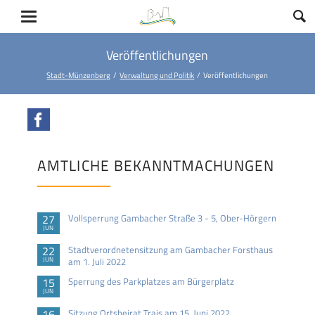
Veröffentlichungen
Stadt-Münzenberg
Verwaltung und Politik
Veröffentlichungen
Facebook
AMTLICHE BEKANNTMACHUNGEN
27
Vollsperrung Gambacher Straße 3 - 5, Ober-Hörgern
JUN
22
Stadtverordnetensitzung am Gambacher Forsthaus
JUN
am 1. Juli 2022
15
Sperrung des Parkplatzes am Bürgerplatz
JUN
16
Sitzung Ortsbeirat Trais am 15. Juni 2022