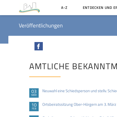
A-Z
ENTDECKEN UND E
Geschichte der Stadt
Veröffentlichungen
Sehenswertes
Aktiv erleben
Facebook
Essen und Übernacht
Heiraten in Münzenbe
AMTLICHE BEKANNT
03
Neuwahl eine Schiedsperson und stellv. Schi
MÄR
10
Ortsbeiratssitzung Ober-Hörgern am 3. März
FEB