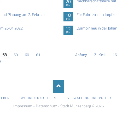
n
20
Nachbarschaftshilfe mi
JAN
 und Planung am 2. Februar
18
Für Fahrten zum Impfze
JAN
am 26.01.2022
12
„Gambi“ neu in der Johan
JAN
58
59
60
61
Anfang
Zurück
16
e
LEBEN
WOHNEN UND LEBEN
VERWALTUNG UND POLITIK
Impressum
-
Datenschutz
- Stadt Münzenberg © 2026