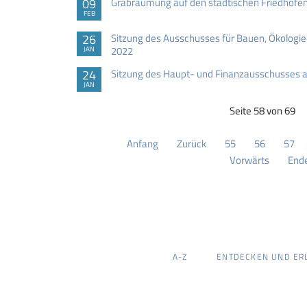
09
Grabräumung auf den städtischen Friedhöfe
FEB
26
Sitzung des Ausschusses für Bauen, Ökologie
2022
JAN
24
Sitzung des Haupt- und Finanzausschusses 
JAN
Seite 58 von 69
Anfang
Zurück
55
56
57
Vorwärts
End
NAVIGATION
A-Z
ENTDECKEN UND ER
ÜBERSPRINGEN