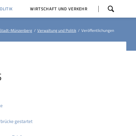
Navigation
LITIK
WIRTSCHAFT UND VERKEHR
überspringen
 Z
Dorfentwicklung (IKEK)
Stadt-Münzenberg
Verwaltung und Politik
Veröffentlichungen
Bauleitpläne
Baumaßnahmen
tner
Busfahrpläne
E-Ladesäule
S
ge
brücke gestartet