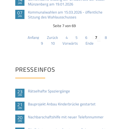
JAN
Münzenberg am 19.01.2026
07
Kommunalwahlen am 15.03.2026 - öffentliche
JAN
Sitzung des Wahlausschusses
Seite 7 von 69
Anfang
Zurück
4
5
6
7
8
9
10
Vorwärts
Ende
PRESSEINFOS
23
Rätselhafte Spaziergänge
JAN
21
Bauprojekt Anbau Kinderbrücke gestartet
JAN
20
Nachbarschaftshilfe mit neuer Telefonnummer
JAN