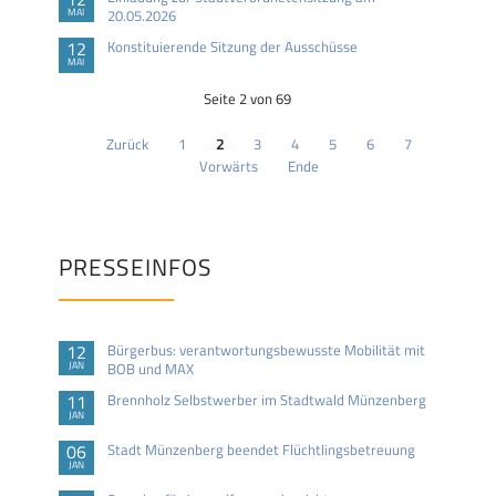
MAI
20.05.2026
12
Konstituierende Sitzung der Ausschüsse
MAI
Seite 2 von 69
Zurück
1
2
3
4
5
6
7
Vorwärts
Ende
PRESSEINFOS
12
Bürgerbus: verantwortungsbewusste Mobilität mit
JAN
BOB und MAX
11
Brennholz Selbstwerber im Stadtwald Münzenberg
JAN
06
Stadt Münzenberg beendet Flüchtlingsbetreuung
JAN