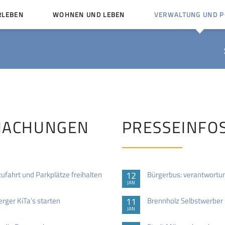
RLEBEN
WOHNEN UND LEBEN
VERWALTUNG UND PO
Kinder und Jugendliche
Bürgerservice von A bis
Mängelmelder
Miteinander leben
Vereine
Ämter und Ansprechpar
en
Bürger- und Kulturhäuser
Stellenausschreibungen
rg
Kirchengemeinden
MACHUNGEN
PRESSEINFO
Politische Gremien
ahrt und Parkplätze freihalten
12
Bürgerbus: verantwortu
JAN
ger KiTa’s starten
11
Brennholz Selbstwerber
JAN