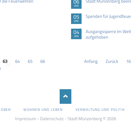
ür die Feuerwehren
06
Stadt Münzenberg beend
JAN
05
Spenden für Jugendfeue
JAN
04
Ausgangssperre im Wette
aufgehoben
JAN
63
64
65
66
Anfang
Zurück
16
e
LEBEN
WOHNEN UND LEBEN
VERWALTUNG UND POLITIK
Impressum
-
Datenschutz
- Stadt Münzenberg © 2026