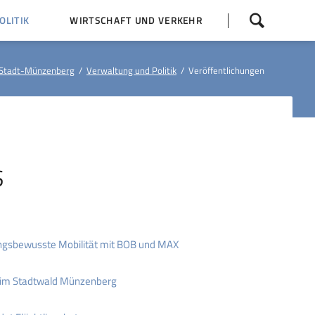
Navigation
LITIK
WIRTSCHAFT UND VERKEHR
überspringen
 Z
Dorfentwicklung (IKEK)
Stadt-Münzenberg
Verwaltung und Politik
Veröffentlichungen
Bauleitpläne
Baumaßnahmen
tner
Busfahrpläne
E-Ladesäule
S
ngsbewusste Mobilität mit BOB und MAX
 im Stadtwald Münzenberg