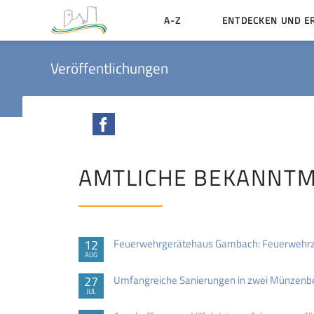
A-Z
ENTDECKEN UND E
Geschichte der Stadt
Veröffentlichungen
Sehenswertes
Aktiv erleben
Facebook
Essen und Übernacht
Heiraten in Münzenbe
AMTLICHE BEKANNT
12
Feuerwehrgerätehaus Gambach: Feuerwehrzuf
AUG
27
Umfangreiche Sanierungen in zwei Münzenber
JUL