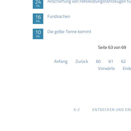
24
Anschaffung von Hilfeleistungsfahrzeugen f
JUL
16
Fundsachen
JUL
10
Die gelbe Tonne kommt
JUL
Seite 63 von 69
Anfang
Zurück
60
61
62
Vorwärts
End
NAVIGATION
A-Z
ENTDECKEN UND ER
ÜBERSPRINGEN