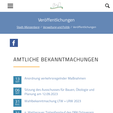
Veröffentlichungen
Stadt-Münzenberg
Verwaltung und Politik
Veröffentlichungen
Facebook
AMTLICHE BEKANNTMACHUNGEN
13
Anordnung verkehrsregelnder Maßnahmen
SEP
06
Sitzung des Ausschusses für Bauen, Ökologie und
SEP
Planung am 12.09.2023
31
Wahlbekanntmachung LTW + LRW 2023
AUG
31
4. Wetterauer Tintenfasslauf des DRK Ortsverein