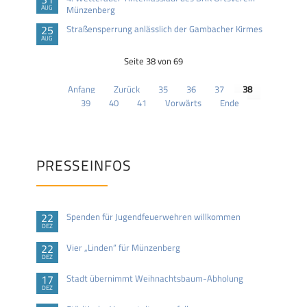
AUG
Münzenberg
25
Straßensperrung anlässlich der Gambacher Kirmes
AUG
Seite 38 von 69
Anfang
Zurück
35
36
37
38
39
40
41
Vorwärts
Ende
PRESSEINFOS
22
Spenden für Jugendfeuerwehren willkommen
DEZ
22
Vier „Linden“ für Münzenberg
DEZ
17
Stadt übernimmt Weihnachtsbaum-Abholung
DEZ