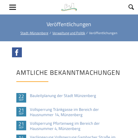
Veröffentlichungen
Stadt-Münzenberg
Verwaltung und Politik
Veröffentlichungen
Facebook
AMTLICHE BEKANNTMACHUNGEN
22
Bauleitplanung der Stadt Münzenberg
SEP
21
Vollsperrung Tränkgasse im Bereich der
SEP
Hausnummer 14, Münzenberg
21
Vollsperrung Pfortenweg im Bereich der
SEP
Hausnummer 4, Münzenberg
14
Verlängerung Vollsperrung Gambacher Straße im