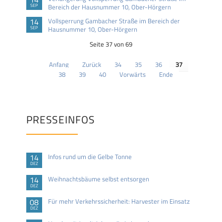
SEP
Bereich der Hausnummer 10, Ober-Hörgern
14
Vollsperrung Gambacher Straße im Bereich der
SEP
Hausnummer 10, Ober-Hörgern
Seite 37 von 69
Anfang
Zurück
34
35
36
37
38
39
40
Vorwärts
Ende
PRESSEINFOS
14
Infos rund um die Gelbe Tonne
DEZ
14
Weihnachtsbäume selbst entsorgen
DEZ
08
Für mehr Verkehrssicherheit: Harvester im Einsatz
DEZ