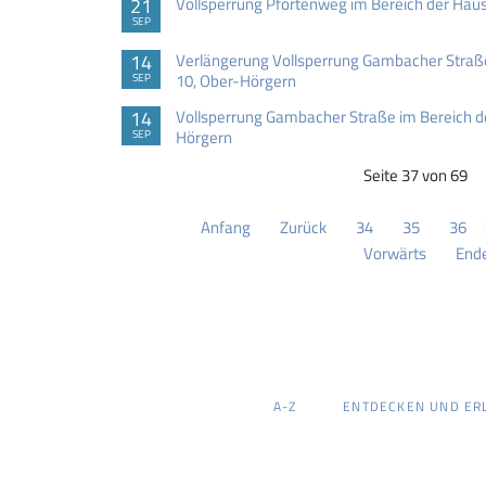
21
Vollsperrung Pfortenweg im Bereich der H
SEP
14
Verlängerung Vollsperrung Gambacher Stra
10, Ober-Hörgern
SEP
14
Vollsperrung Gambacher Straße im Bereich 
Hörgern
SEP
Seite 37 von 69
Anfang
Zurück
34
35
36
Vorwärts
End
NAVIGATION
A-Z
ENTDECKEN UND ER
ÜBERSPRINGEN