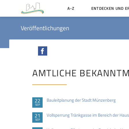
A-Z
ENTDECKEN UND E
Geschichte der Stadt
Veröffentlichungen
Sehenswertes
Aktiv erleben
Facebook
Essen und Übernacht
Heiraten in Münzenbe
AMTLICHE BEKANNT
22
Bauleitplanung der Stadt Münzenberg
SEP
21
Vollsperrung Tränkgasse im Bereich der H
SEP