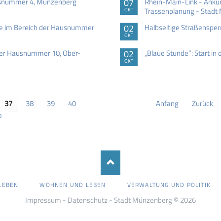
ausnummer 4, Münzenberg
07
Rhein-Main-Link - Ankü
Trassenplanung - Stadt
OKT
ße im Bereich der Hausnummer
02
Halbseitige Straßenspe
OKT
der Hausnummer 10, Ober-
02
„Blaue Stunde“: Start in d
OKT
37
38
39
40
Anfang
Zurück
e
LEBEN
WOHNEN UND LEBEN
VERWALTUNG UND POLITIK
Impressum
-
Datenschutz
- Stadt Münzenberg © 2026