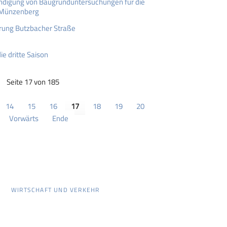
ndigung von Baugrunduntersuchungen für die
 Münzenberg
rrung Butzbacher Straße
ie dritte Saison
Seite 17 von 185
14
15
16
17
18
19
20
Vorwärts
Ende
WIRTSCHAFT UND VERKEHR