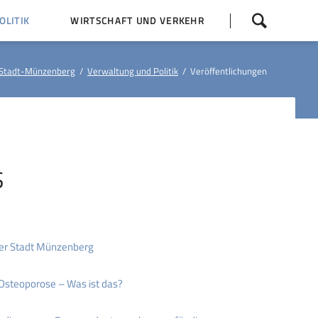
Navigation
LITIK
WIRTSCHAFT UND VERKEHR
überspringen
 Z
Dorfentwicklung (IKEK)
Stadt-Münzenberg
Verwaltung und Politik
Veröffentlichungen
Bauleitpläne
Baumaßnahmen
tner
Busfahrpläne
E-Ladesäule
S
der Stadt Münzenberg
Osteoporose – Was ist das?